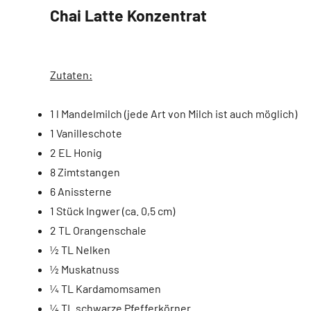
Chai Latte Konzentrat
Zutaten:
1 l Mandelmilch (jede Art von Milch ist auch möglich)
1 Vanilleschote
2 EL Honig
8 Zimtstangen
6 Anissterne
1 Stück Ingwer (ca. 0,5 cm)
2 TL Orangenschale
½ TL Nelken
½ Muskatnuss
¼ TL Kardamomsamen
¼ TL schwarze Pfefferkörner