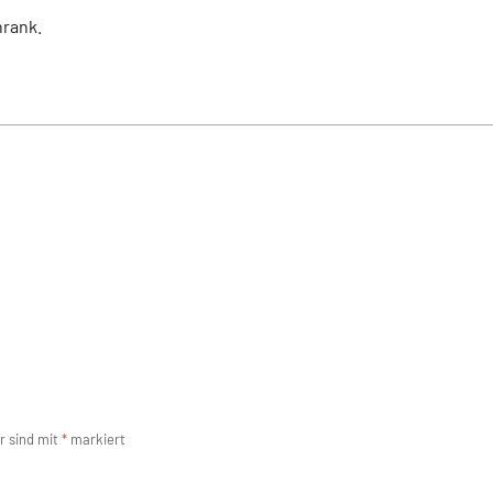
hrank.
r sind mit
*
markiert