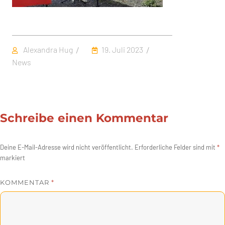
Autor
Veröffentlicht
Kategorien
Alexandra Hug
19. Juli 2023
am
News
Schreibe einen Kommentar
Deine E-Mail-Adresse wird nicht veröffentlicht.
Erforderliche Felder sind mit
*
markiert
KOMMENTAR
*