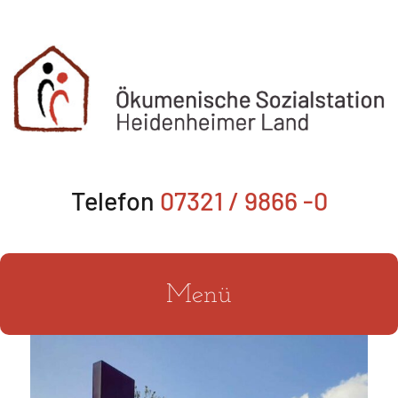
Zum
Inhalt
springen
Telefon
07321 / 9866 -0
Menü