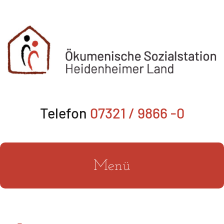
Zum
Inhalt
springen
Telefon
07321 / 9866 -0
Menü