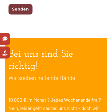
Bei uns sind Sie
richtig!
Wir suchen helfende Hände.
10.000 € im Monat ? Jedes Wochenende frei?
Nein, leider geht das bei uns nicht – doch wir