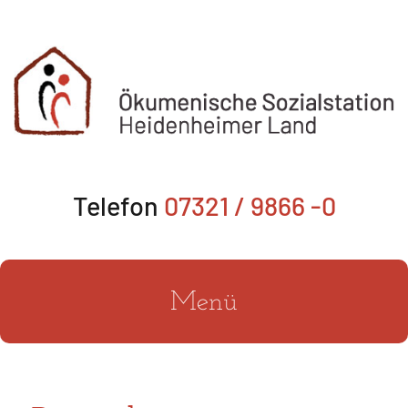
Zum
Inhalt
springen
Telefon
07321 / 9866 -0
Menü