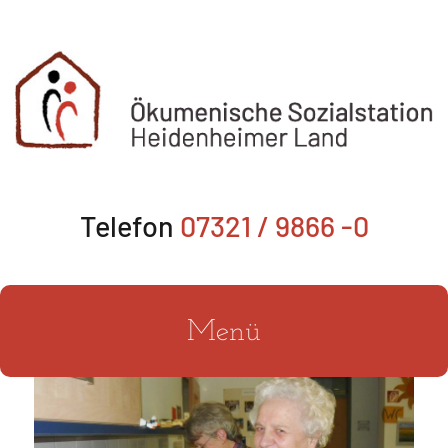
Zum
Inhalt
springen
Telefon
07321 / 9866 -0
Menü