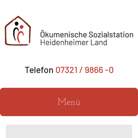
Zum
Inhalt
springen
Telefon
07321 / 9866 -0
Menü