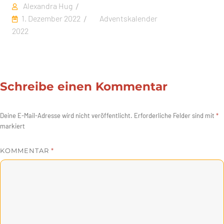
Autor
Alexandra Hug
Veröffentlicht
Kategorien
1. Dezember 2022
Adventskalender
am
2022
Schreibe einen Kommentar
Deine E-Mail-Adresse wird nicht veröffentlicht.
Erforderliche Felder sind mit
*
markiert
KOMMENTAR
*