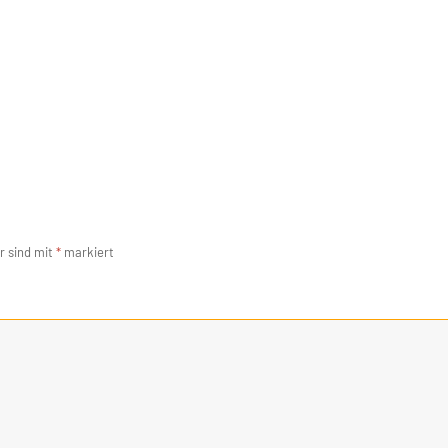
r sind mit
*
markiert