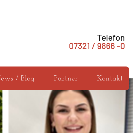
Telefon
07321 / 9866 -0
ews / Blog
Partner
Kontakt