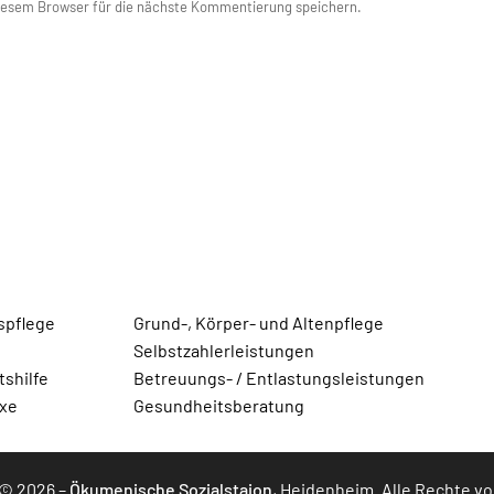
iesem Browser für die nächste Kommentierung speichern.
spflege
Grund-, Körper- und Altenpflege
Selbstzahlerleistungen
shilfe
Betreuungs- / Entlastungsleistungen
axe
Gesundheitsberatung
 © 2026 –
Ökumenische Sozialstaion
, Heidenheim. Alle Rechte v