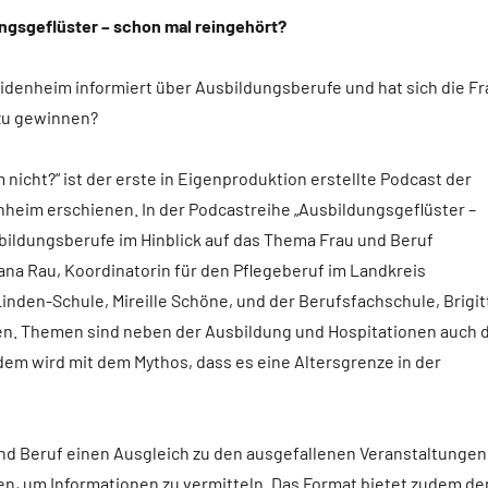
ngsgeflüster – schon mal reingehört?
denheim informiert über Ausbildungsberufe und hat sich die F
 zu gewinnen?
 nicht?“ ist der erste in Eigenproduktion erstellte Podcast der
heim erschienen. In der Podcastreihe „Ausbildungsgeflüster –
sbildungsberufe im Hinblick auf das Thema Frau und Beruf
iana Rau, Koordinatorin für den Pflegeberuf im Landkreis
inden-Schule, Mireille Schöne, und der Berufsfachschule, Brigit
en. Themen sind neben der Ausbildung und Hospitationen auch 
dem wird mit dem Mythos, dass es eine Altersgrenze in der
und Beruf einen Ausgleich zu den ausgefallenen Veranstaltungen
n, um Informationen zu vermitteln. Das Format bietet zudem de