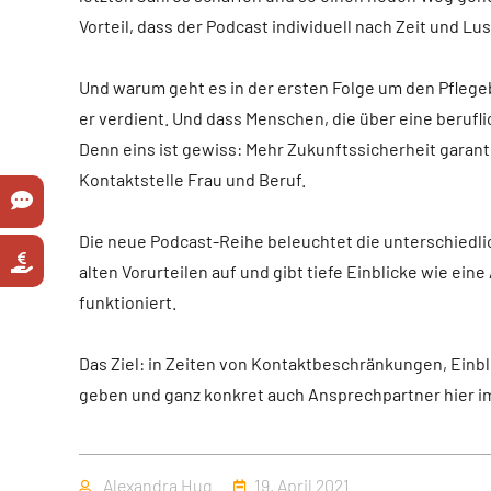
Vorteil, dass der Podcast individuell nach Zeit und L
Und warum geht es in der ersten Folge um den Pflegeb
er verdient. Und dass Menschen, die über eine beruf
Denn eins ist gewiss: Mehr Zukunftssicherheit garanti
Kontaktstelle Frau und Beruf.
Die neue Podcast-Reihe beleuchtet die unterschiedlic
alten Vorurteilen auf und gibt tiefe Einblicke wie ei
funktioniert.
Das Ziel: in Zeiten von Kontaktbeschränkungen, Einb
geben und ganz konkret auch Ansprechpartner hier i
Autor
Veröffentlicht
Alexandra Hug
19. April 2021