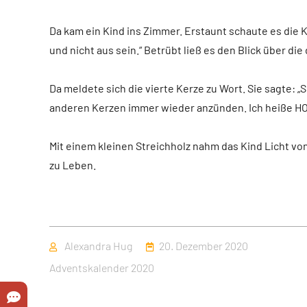
Da kam ein Kind ins Zimmer. Erstaunt schaute es die K
und nicht aus sein.“ Betrübt ließ es den Blick über di
Da meldete sich die vierte Kerze zu Wort. Sie sagte: „S
anderen Kerzen immer wieder anzünden. Ich heiße 
Mit einem kleinen Streichholz nahm das Kind Licht vo
zu Leben.
Autor
Veröffentlicht
Alexandra Hug
20. Dezember 2020
am
Kategorien
Adventskalender 2020