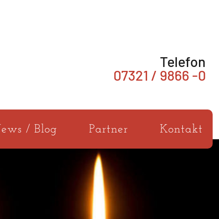
Telefon
07321 / 9866 -0
ews / Blog
Partner
Kontakt