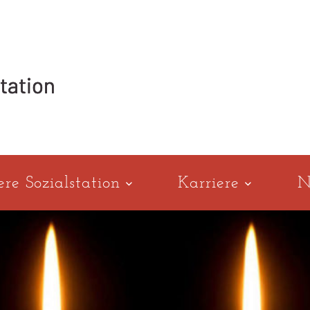
ere Sozialstation
Karriere
N