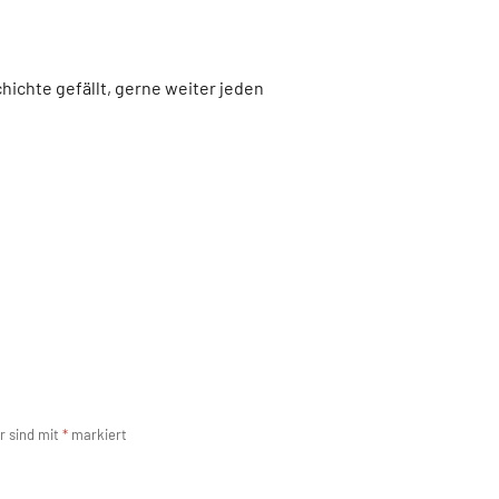
ichte gefällt, gerne weiter jeden
r sind mit
*
markiert