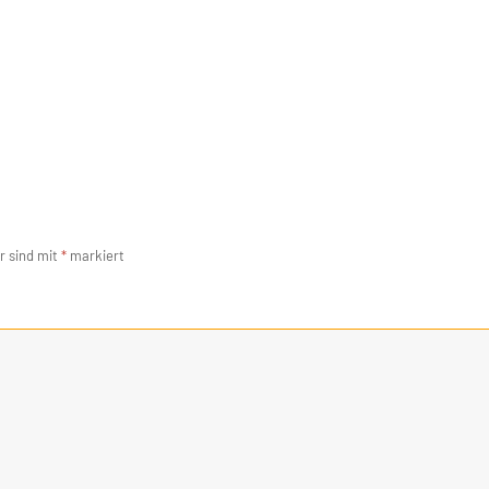
r sind mit
*
markiert