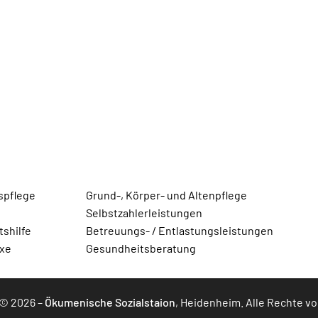
spflege
Grund-, Körper- und Altenpflege
Selbstzahlerleistungen
shilfe
Betreuungs- / Entlastungsleistungen
axe
Gesundheitsberatung
 © 2026 –
Ökumenische Sozialstaion
, Heidenheim. Alle Rechte v