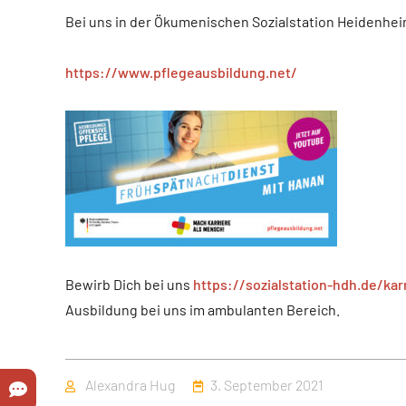
Bei uns in der Ökumenischen Sozialstation Heidenhe
https://www.pflegeausbildung.net/
Bewirb Dich bei uns
https://sozialstation-hdh.de/ka
Ausbildung bei uns im ambulanten Bereich.
Autor
Veröffentlicht
Alexandra Hug
3. September 2021
am