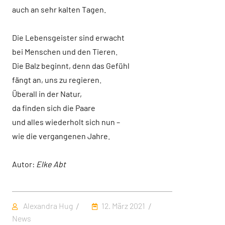
auch an sehr kalten Tagen.
Die Lebensgeister sind erwacht
bei Menschen und den Tieren.
Die Balz beginnt, denn das Gefühl
fängt an, uns zu regieren.
Überall in der Natur,
da finden sich die Paare
und alles wiederholt sich nun –
wie die vergangenen Jahre.
Autor:
Elke Abt
Autor
Veröffentlicht
Kategorien
Alexandra Hug
12. März 2021
am
News