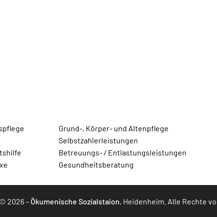
spflege
Grund-, Körper- und Altenpflege
Selbstzahlerleistungen
shilfe
Betreuungs- / Entlastungsleistungen
axe
Gesundheitsberatung
 © 2026 –
Ökumenische Sozialstaion
, Heidenheim. Alle Rechte v