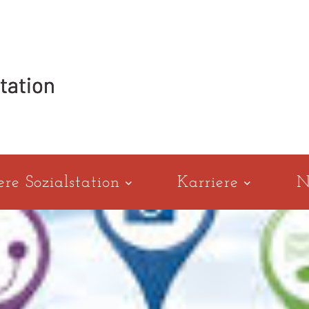
ere Sozialstation
Karriere
N