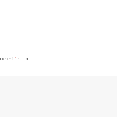
r sind mit
*
markiert