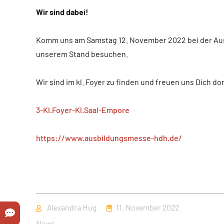
Wir sind dabei!
Komm uns am Samstag 12. November 2022 bei der Au
unserem Stand besuchen.
Wir sind im kl. Foyer zu finden und freuen uns Dich do
3-Kl.Foyer-Kl.Saal-Empore
https://www.ausbildungsmesse-hdh.de/
Autor
Veröffentlicht
Alexandra Hug
11. November 2022
am
Kategorien
News