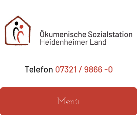
Zum
Inhalt
springen
Telefon
07321 / 9866 -0
Menü