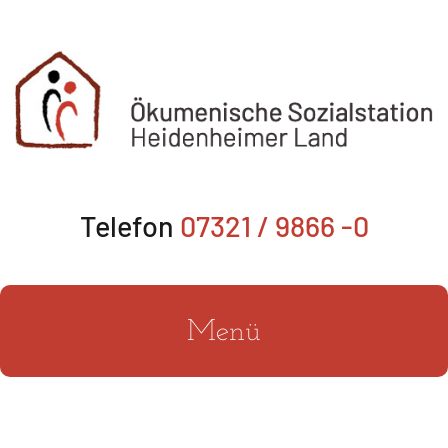
Zum
Inhalt
springen
Telefon
07321 / 9866 -0
Menü