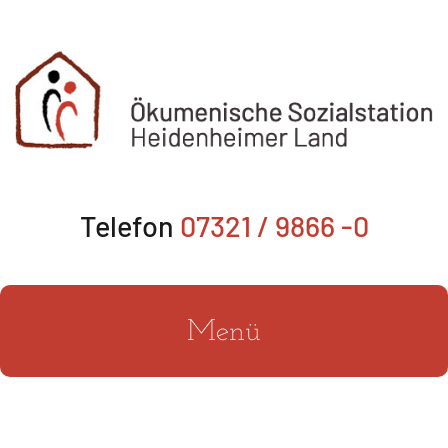
Zum
Inhalt
springen
Telefon
07321 / 9866 -0
Menü