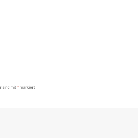
r sind mit
*
markiert