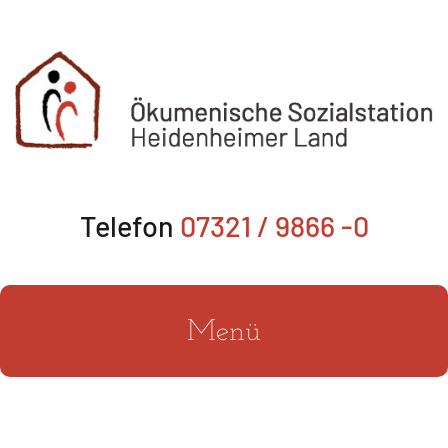
Zum
Inhalt
springen
Telefon
07321 / 9866 -0
Menü