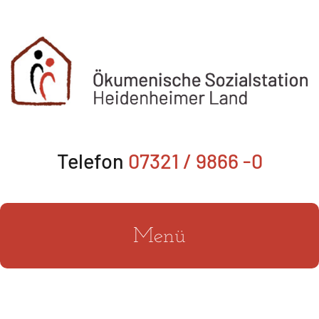
Zum
Inhalt
springen
Telefon
07321 / 9866 -0
Menü