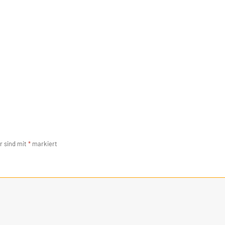
r sind mit
*
markiert