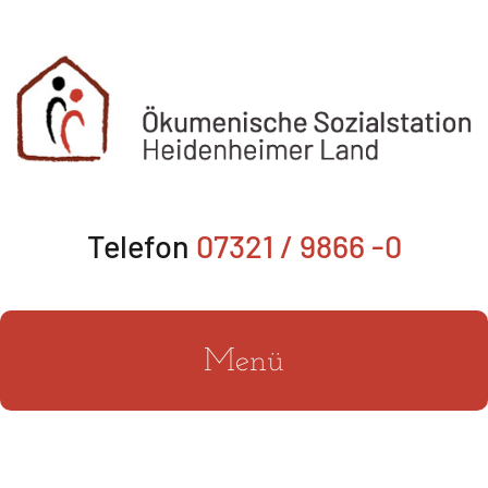
Zum
Inhalt
springen
Telefon
07321 / 9866 -0
Menü