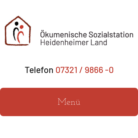
Zum
Inhalt
springen
Telefon
07321 / 9866 -0
Menü