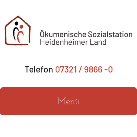
Zum
Inhalt
springen
Telefon
07321 / 9866 -0
Menü