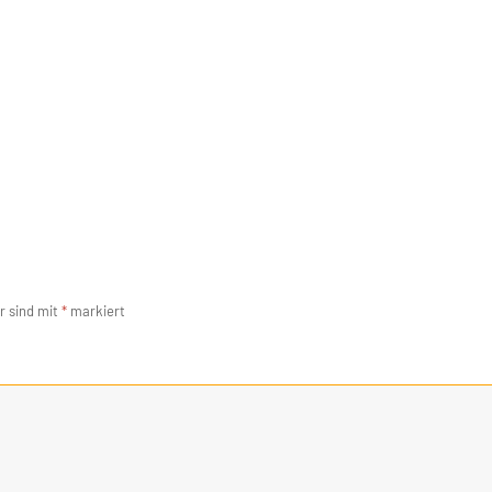
r sind mit
*
markiert