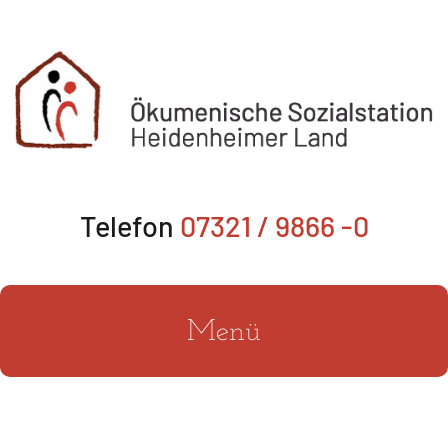
Zum
Inhalt
springen
Telefon
07321 / 9866 -0
Menü