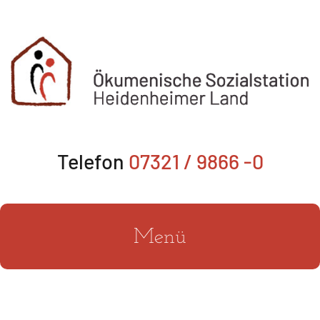
Zum
Inhalt
springen
Telefon
07321 / 9866 -0
Menü