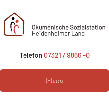
Zum
Inhalt
springen
Telefon
07321 / 9866 -0
Menü